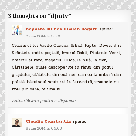
articole
3 thoughts on “
dțmtv
”
nepoata lui nea Dimian Dogaru
spune:
7 mai 2014 la 12:20
Ciuciurul lui Vasile Oancea, Silică, Faptul Divers din
Scânteia, cutia poştală, Izvorul Babii, Pietrele Verzi,
chiscul ăl tare, măgarul Tilică, la Nilă, la Mat,
Cârstinele, ouăle descoperite în fânul din podul
grajdului, clătitele din ouă noi, carnea la untură din
polată, băsuiocul scuturat la fereastră, scaunele cu
trei picioare, putineiul
Autentifică-te pentru a răspunde
Claudiu Constantin
spune:
8 mai 2014 la 06:03