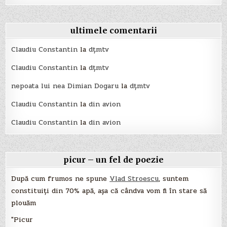
ultimele comentarii
Claudiu Constantin
la
dțmtv
Claudiu Constantin
la
dțmtv
nepoata lui nea Dimian Dogaru
la
dțmtv
Claudiu Constantin
la
din avion
Claudiu Constantin
la
din avion
picur – un fel de poezie
După cum frumos ne spune
Vlad Stroescu
, suntem
constituiți din 70% apă, așa că cândva vom fi în stare să
plouăm
"Picur