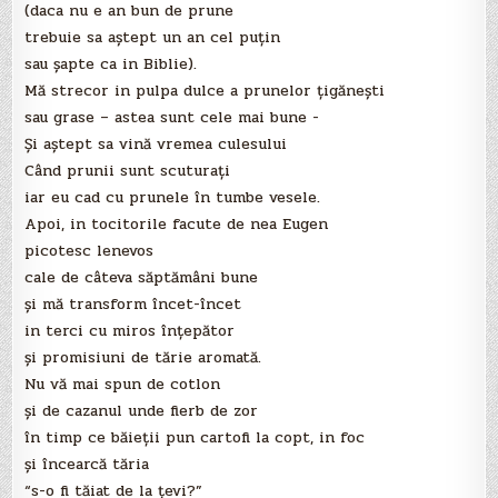
(daca nu e an bun de prune
trebuie sa aştept un an cel puţin
sau şapte ca in Biblie).
Mă strecor in pulpa dulce a prunelor ţigăneşti
sau grase – astea sunt cele mai bune -
Şi aştept sa vină vremea culesului
Când prunii sunt scuturaţi
iar eu cad cu prunele în tumbe vesele.
Apoi, in tocitorile facute de nea Eugen
picotesc lenevos
cale de câteva săptămâni bune
şi mă transform încet-încet
in terci cu miros înţepător
şi promisiuni de tărie aromată.
Nu vă mai spun de cotlon
şi de cazanul unde fierb de zor
în timp ce băieţii pun cartofi la copt, in foc
şi încearcă tăria
“s-o fi tăiat de la ţevi?”