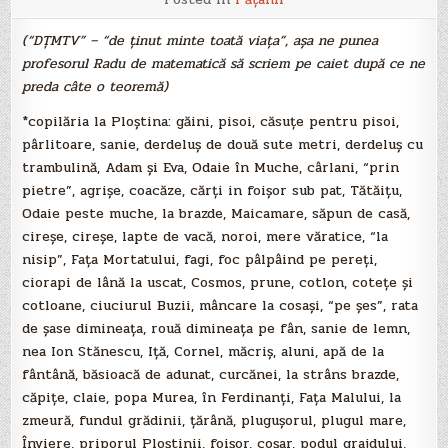
(“DŢMTV” – “de ţinut minte toată viaţa”, aşa ne punea
profesorul Radu de matematică să scriem pe caiet după ce ne
preda câte o teoremă)
*copilăria la Ploştina: găini, pisoi, căsuţe pentru pisoi,
pârlitoare, sanie, derdeluş de două sute metri, derdeluş cu
trambulină, Adam şi Eva, Odaie în Muche, cârlani, “prin
pietre”, agrişe, coacăze, cărţi in foişor sub pat, Tătăiţu,
Odaie peste muche, la brazde, Maicamare, săpun de casă,
cireşe, cireşe, lapte de vacă, noroi, mere văratice, “la
nisip”, Faţa Mortatului, fagi, foc pâlpâind pe pereţi,
ciorapi de lână la uscat, Cosmos, prune, cotlon, coteţe şi
cotloane, ciuciurul Buzii, mâncare la cosaşi, “pe şes”, rata
de şase dimineaţa, rouă dimineaţa pe fân, sanie de lemn,
nea Ion Stănescu, Iţă, Cornel, măcriş, aluni, apă de la
fântână, băsioacă de adunat, curcănei, la strâns brazde,
căpiţe, claie, popa Murea, în Ferdinanţi, Faţa Malului, la
zmeură, fundul grădinii, ţărână, pluguşorul, plugul mare,
Înviere, priporul Ploştinii, foişor, coşar, podul grajdului,