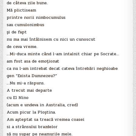
de câteva zile bune.
Mă plictiseam
printre norii nimbocumulus
sau cumulonimbus
şi de fapt
nu ma mai întâlnisem cu nici un cunoscut
de ceva vreme.
…Mi-duca minte când l-am intalnit chiar pe Socrate…
am fost asa de emoţionat
ca nu l-am intrebat decat cateva întrebări neghioabe
gen “Exista Dumnezeu?”
…Nu mi-a răspuns.
A trecut mai departe
cu El Nino
(acum e undeva in Australia, cred)
Acum picur la Ploştina.
Am aşteptat sa treacă vremea coasei
si a strânsului brazdelor
să nu supar pe neamurile mele.