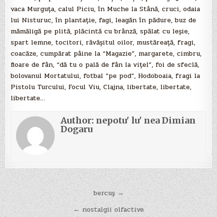
vaca Murguţa, calul Piciu, în Muche la Stână, cruci, odaia
lui Nisturuc, în plantaţie, fagi, leagăn în pădure, buz de
mămăligă pe plită, plăcintă cu brânză, spălat cu leşie,
spart lemne, tocitori, răvăşitul oilor, mustăreaţă, fragi,
coacăze, cumpărat pâine la “Magazie”, margarete, cimbru,
floare de fân, “dă tu o pală de fân la viţel”, foi de sfeclă,
bolovanul Mortatului, fotbal “pe pod”, Hodoboaia, fragi la
Pistolu Turcului, Focul Viu, Clajna, libertate, libertate,
libertate…
Author:
nepotu' lu' nea Dimian
Dogaru
Navigare
bercuș →
în
← nostalgii olfactive