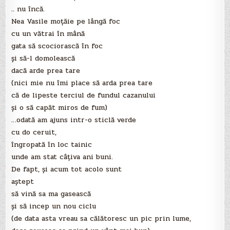
.. nu încă.
Nea Vasile moţăie pe lângă foc
cu un vătrai în mână
gata să scociorască în foc
şi să-l domolească
dacă arde prea tare
(nici mie nu îmi place să arda prea tare
că de lipeste terciul de fundul cazanului
şi o să capăt miros de fum)
…odată am ajuns intr-o sticlă verde
cu do ceruit,
îngropată în loc tainic
unde am stat câţiva ani buni.
De fapt, şi acum tot acolo sunt
aştept
să vină sa ma gasească
şi să incep un nou ciclu
(de data asta vreau sa călătoresc un pic prin lume,