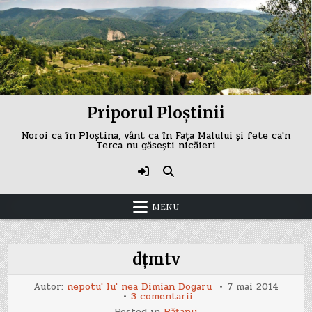
Skip
to
content
Priporul Ploștinii
Noroi ca în Ploștina, vânt ca în Fața Malului și fete ca'n
Terca nu găsești nicăieri
MENU
dțmtv
Autor:
nepotu' lu' nea Dimian Dogaru
7 mai 2014
la
3 comentarii
dțmtv
Posted in
Păţanii