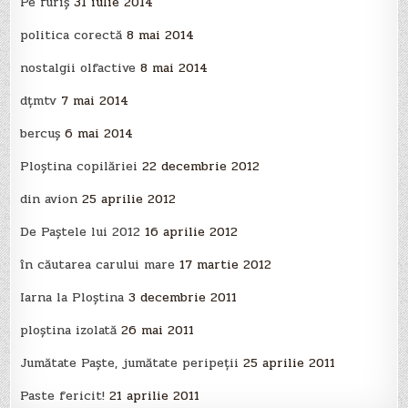
Pe furiș
31 iulie 2014
politica corectă
8 mai 2014
nostalgii olfactive
8 mai 2014
dțmtv
7 mai 2014
bercuș
6 mai 2014
Ploştina copilăriei
22 decembrie 2012
din avion
25 aprilie 2012
De Paştele lui 2012
16 aprilie 2012
în căutarea carului mare
17 martie 2012
Iarna la Ploştina
3 decembrie 2011
ploştina izolată
26 mai 2011
Jumătate Paşte, jumătate peripeţii
25 aprilie 2011
Paste fericit!
21 aprilie 2011