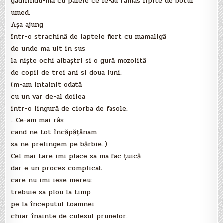
gâdilindu-mă cu paiele ce le-au ramas lipite de botul
umed.
Aşa ajung
într-o strachină de laptele fiert cu mamaligă
de unde ma uit in sus
la nişte ochi albaştri si o gură mozolită
de copil de trei ani si doua luni.
(m-am intalnit odată
cu un var de-al doilea
intr-o lingură de ciorba de fasole.
…Ce-am mai râs
cand ne tot încăpăţânam
sa ne prelingem pe bărbie..)
Cel mai tare imi place sa ma fac ţuică
dar e un proces complicat
care nu imi iese mereu:
trebuie sa plou la timp
pe la începutul toamnei
chiar înainte de culesul prunelor.