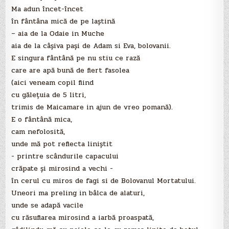
Ma adun încet-încet
în fântâna mică de pe laştină
– aia de la Odaie in Muche
aia de la câşiva paşi de Adam si Eva, bolovanii.
E singura fântână pe nu stiu ce rază
care are apă bună de fiert fasolea
(aici veneam copil fiind
cu găleţuia de 5 litri,
trimis de Maicamare in ajun de vreo pomană).
E o fântână mica,
cam nefolosită,
unde mă pot reflecta liniştit
- printre scândurile capacului
crăpate şi mirosind a vechi -
în cerul cu miros de fagi si de Bolovanul Mortatului.
Uneori ma preling in bâlca de alaturi,
unde se adapă vacile
cu răsuflarea mirosind a iarbă proaspată,