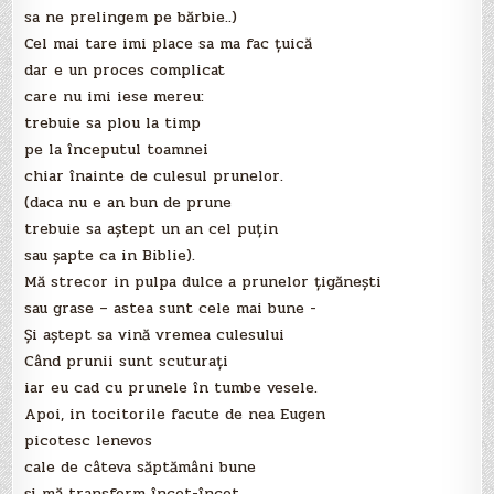
sa ne prelingem pe bărbie..)
Cel mai tare imi place sa ma fac ţuică
dar e un proces complicat
care nu imi iese mereu:
trebuie sa plou la timp
pe la începutul toamnei
chiar înainte de culesul prunelor.
(daca nu e an bun de prune
trebuie sa aştept un an cel puţin
sau şapte ca in Biblie).
Mă strecor in pulpa dulce a prunelor ţigăneşti
sau grase – astea sunt cele mai bune -
Şi aştept sa vină vremea culesului
Când prunii sunt scuturaţi
iar eu cad cu prunele în tumbe vesele.
Apoi, in tocitorile facute de nea Eugen
picotesc lenevos
cale de câteva săptămâni bune
şi mă transform încet-încet