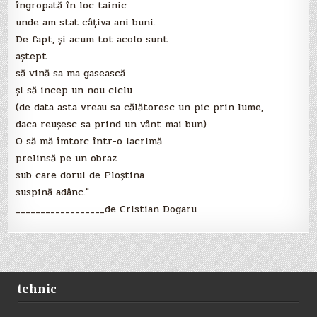
îngropată în loc tainic
unde am stat câţiva ani buni.
De fapt, şi acum tot acolo sunt
aştept
să vină sa ma gasească
şi să incep un nou ciclu
(de data asta vreau sa călătoresc un pic prin lume,
daca reuşesc sa prind un vânt mai bun)
O să mă îmtorc într-o lacrimă
prelinsă pe un obraz
sub care dorul de Ploştina
suspină adânc."
__________________de Cristian Dogaru
tehnic