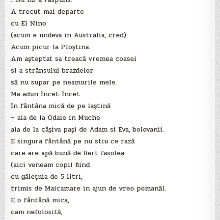
A trecut mai departe
cu El Nino
(acum e undeva in Australia, cred)
Acum picur la Ploştina.
Am aşteptat sa treacă vremea coasei
si a strânsului brazdelor
să nu supar pe neamurile mele.
Ma adun încet-încet
în fântâna mică de pe laştină
– aia de la Odaie in Muche
aia de la câşiva paşi de Adam si Eva, bolovanii.
E singura fântână pe nu stiu ce rază
care are apă bună de fiert fasolea
(aici veneam copil fiind
cu găleţuia de 5 litri,
trimis de Maicamare in ajun de vreo pomană).
E o fântână mica,
cam nefolosită,