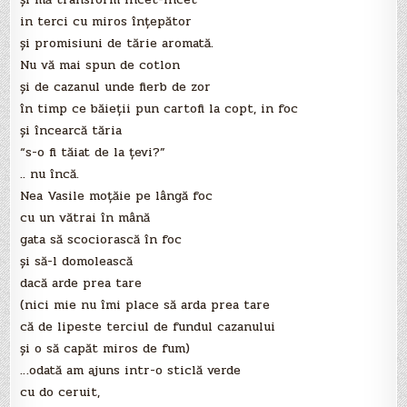
in terci cu miros înţepător
şi promisiuni de tărie aromată.
Nu vă mai spun de cotlon
şi de cazanul unde fierb de zor
în timp ce băieţii pun cartofi la copt, in foc
şi încearcă tăria
“s-o fi tăiat de la ţevi?”
.. nu încă.
Nea Vasile moţăie pe lângă foc
cu un vătrai în mână
gata să scociorască în foc
şi să-l domolească
dacă arde prea tare
(nici mie nu îmi place să arda prea tare
că de lipeste terciul de fundul cazanului
şi o să capăt miros de fum)
…odată am ajuns intr-o sticlă verde
cu do ceruit,