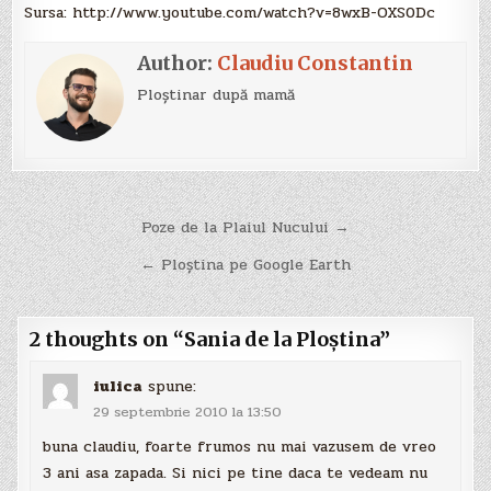
Sursa: http://www.youtube.com/watch?v=8wxB-OXS0Dc
Author:
Claudiu Constantin
Ploștinar după mamă
Navigare
Poze de la Plaiul Nucului →
în
← Ploştina pe Google Earth
articole
2 thoughts on “
Sania de la Ploştina
”
iulica
spune:
29 septembrie 2010 la 13:50
buna claudiu, foarte frumos nu mai vazusem de vreo
3 ani asa zapada. Si nici pe tine daca te vedeam nu