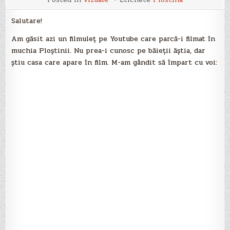
de
la
Ploştina
Salutare!
Am găsit azi un filmuleţ pe Youtube care parcă-i filmat în
muchia Ploştinii. Nu prea-i cunosc pe băieţii ăştia, dar
ştiu casa care apare în film. M-am gândit să împart cu voi: