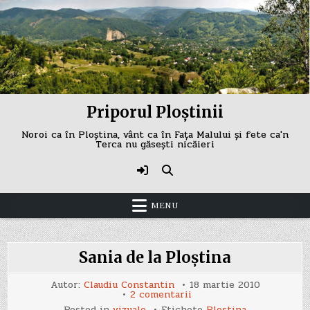
Skip
to
content
Priporul Ploștinii
Noroi ca în Ploștina, vânt ca în Fața Malului și fete ca'n
Terca nu găsești nicăieri
MENU
Sania de la Ploştina
Autor:
Claudiu Constantin
18 martie 2010
la
2 comentarii
Sania
Posted in
vizuale
Etichete
Plostina