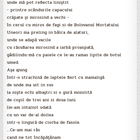
unde mă pot reflecta liniştit
- printre scândurile capacului
crăpate şi mirosind a vechi -
în cerul cu miros de fagi si de Bolovanul Mortatului.
Uneori ma preling in bâlca de alaturi,
unde se adapă vacile
cu răsuflarea mirosind a iarbă proaspată,
gâdilindu-mă cu paiele ce le-au ramas lipite de botul
umed.
Aşa ajung
într-o strachină de laptele fiert cu mamaligă
de unde ma uit in sus
la nişte ochi albaştri si o gură mozolită
de copil de trei ani si doua luni.
(m-am intalnit odată
cu un var de-al doilea
intr-o lingură de ciorba de fasole.
…Ce-am mai râs
cand ne tot încăpăţânam