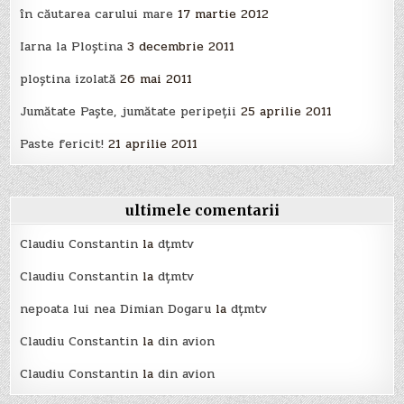
în căutarea carului mare
17 martie 2012
Iarna la Ploştina
3 decembrie 2011
ploştina izolată
26 mai 2011
Jumătate Paşte, jumătate peripeţii
25 aprilie 2011
Paste fericit!
21 aprilie 2011
ultimele comentarii
Claudiu Constantin
la
dțmtv
Claudiu Constantin
la
dțmtv
nepoata lui nea Dimian Dogaru
la
dțmtv
Claudiu Constantin
la
din avion
Claudiu Constantin
la
din avion