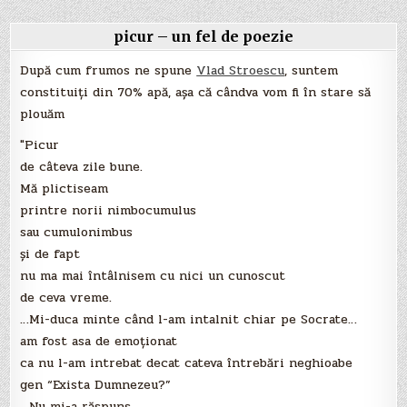
picur – un fel de poezie
După cum frumos ne spune
Vlad Stroescu
, suntem
constituiți din 70% apă, așa că cândva vom fi în stare să
plouăm
"Picur
de câteva zile bune.
Mă plictiseam
printre norii nimbocumulus
sau cumulonimbus
şi de fapt
nu ma mai întâlnisem cu nici un cunoscut
de ceva vreme.
…Mi-duca minte când l-am intalnit chiar pe Socrate…
am fost asa de emoţionat
ca nu l-am intrebat decat cateva întrebări neghioabe
gen “Exista Dumnezeu?”
…Nu mi-a răspuns.