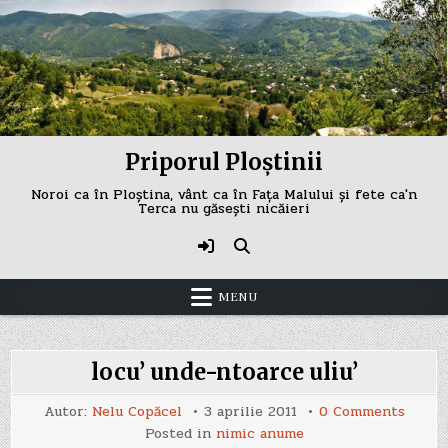
Skip
to
content
Priporul Ploștinii
Noroi ca în Ploștina, vânt ca în Fața Malului și fete ca'n
Terca nu găsești nicăieri
MENU
locu’ unde-ntoarce uliu’
on
Autor:
Nelu Copăcel
3 aprilie 2011
0 Comments
locu’
Posted in
nimic anume
unde-