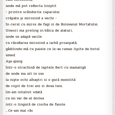
unde mă pot reflecta liniştit
- printre scândurile capacului
crăpate şi mirosind a vechi -
în cerul cu miros de fagi si de Bolovanul Mortatului.
Uneori ma preling in bâlca de alaturi,
unde se adapă vacile
cu răsuflarea mirosind a iarbă proaspată,
gâdilindu-mă cu paiele ce le-au ramas lipite de botul
umed.
Aşa ajung
într-o strachină de laptele fiert cu mamaligă
de unde ma uit in sus
la nişte ochi albaştri si o gură mozolită
de copil de trei ani si doua luni.
(m-am intalnit odată
cu un var de-al doilea
intr-o lingură de ciorba de fasole.
…Ce-am mai râs