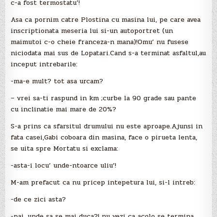
c-a fost termostatu’!
Asa ca pornim catre Plostina cu masina lui, pe care avea
inscriptionata meseria lui si-un autoportret (un
maimutoi c-o cheie franceza-n mana)!Omu’ nu fusese
niciodata mai sus de Lopatari.Cand s-a terminat asfaltul,au
inceput intrebarile:
-ma-e mult? tot asa urcam?
– vrei sa-ti raspund in km ;curbe la 90 grade sau pante
cu inclinatie mai mare de 20%?
S-a prins ca sfarsitul drumului nu este aproape.Ajunsi in
fata casei,Gabi coboara din masina, face o pirueta lenta,
se uita spre Mortatu si exclama:
-asta-i locu’ unde-ntoarce uliu’!
M-am prefacut ca nu pricep intepetura lui, si-l intreb:
-de ce zici asta?
-pai, unde sa se mai duca?! nu vezi ca acolo se termina