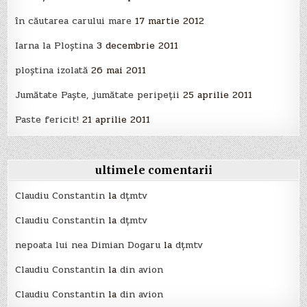
în căutarea carului mare
17 martie 2012
Iarna la Ploştina
3 decembrie 2011
ploştina izolată
26 mai 2011
Jumătate Paşte, jumătate peripeţii
25 aprilie 2011
Paste fericit!
21 aprilie 2011
ultimele comentarii
Claudiu Constantin
la
dțmtv
Claudiu Constantin
la
dțmtv
nepoata lui nea Dimian Dogaru
la
dțmtv
Claudiu Constantin
la
din avion
Claudiu Constantin
la
din avion