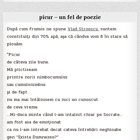
picur – un fel de poezie
După cum frumos ne spune
Vlad Stroescu
, suntem
constituiți din 70% apă, așa că cândva vom fi în stare să
plouăm
"Picur
de câteva zile bune.
Mă plictiseam
printre norii nimbocumulus
sau cumulonimbus
şi de fapt
nu ma mai întâlnisem cu nici un cunoscut
de ceva vreme.
…Mi-duca minte când l-am intalnit chiar pe Socrate…
am fost asa de emoţionat
ca nu l-am intrebat decat cateva întrebări neghioabe
gen “Exista Dumnezeu?”