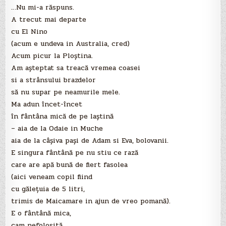
…Nu mi-a răspuns.
A trecut mai departe
cu El Nino
(acum e undeva in Australia, cred)
Acum picur la Ploştina.
Am aşteptat sa treacă vremea coasei
si a strânsului brazdelor
să nu supar pe neamurile mele.
Ma adun încet-încet
în fântâna mică de pe laştină
– aia de la Odaie in Muche
aia de la câşiva paşi de Adam si Eva, bolovanii.
E singura fântână pe nu stiu ce rază
care are apă bună de fiert fasolea
(aici veneam copil fiind
cu găleţuia de 5 litri,
trimis de Maicamare in ajun de vreo pomană).
E o fântână mica,
cam nefolosită,