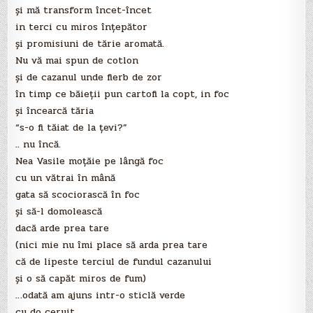
şi mă transform încet-încet
in terci cu miros înţepător
şi promisiuni de tărie aromată.
Nu vă mai spun de cotlon
şi de cazanul unde fierb de zor
în timp ce băieţii pun cartofi la copt, in foc
şi încearcă tăria
“s-o fi tăiat de la ţevi?”
.. nu încă.
Nea Vasile moţăie pe lângă foc
cu un vătrai în mână
gata să scociorască în foc
şi să-l domolească
dacă arde prea tare
(nici mie nu îmi place să arda prea tare
că de lipeste terciul de fundul cazanului
şi o să capăt miros de fum)
…odată am ajuns intr-o sticlă verde
cu do ceruit,