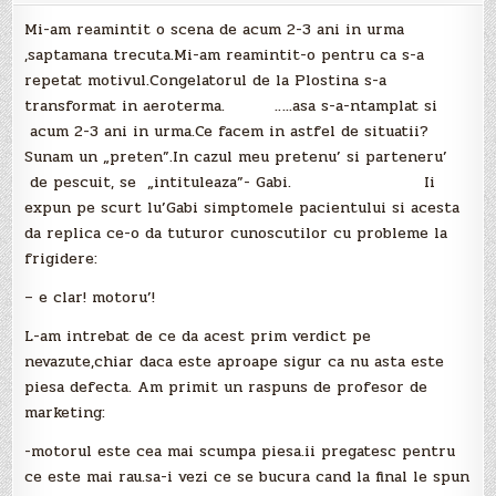
ntoar
uliu’
Mi-am reamintit o scena de acum 2-3 ani in urma
,saptamana trecuta.Mi-am reamintit-o pentru ca s-a
repetat motivul.Congelatorul de la Plostina s-a
transformat in aeroterma. …..asa s-a-ntamplat si
acum 2-3 ani in urma.Ce facem in astfel de situatii?
Sunam un „preten”.In cazul meu pretenu’ si parteneru’
de pescuit, se „intituleaza”- Gabi. Ii
expun pe scurt lu’Gabi simptomele pacientului si acesta
da replica ce-o da tuturor cunoscutilor cu probleme la
frigidere:
– e clar! motoru’!
L-am intrebat de ce da acest prim verdict pe
nevazute,chiar daca este aproape sigur ca nu asta este
piesa defecta. Am primit un raspuns de profesor de
marketing:
-motorul este cea mai scumpa piesa.ii pregatesc pentru
ce este mai rau.sa-i vezi ce se bucura cand la final le spun