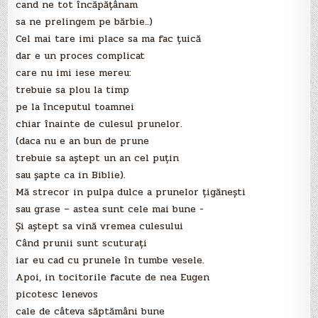
cand ne tot încăpăţânam
sa ne prelingem pe bărbie..)
Cel mai tare imi place sa ma fac ţuică
dar e un proces complicat
care nu imi iese mereu:
trebuie sa plou la timp
pe la începutul toamnei
chiar înainte de culesul prunelor.
(daca nu e an bun de prune
trebuie sa aştept un an cel puţin
sau şapte ca in Biblie).
Mă strecor in pulpa dulce a prunelor ţigăneşti
sau grase – astea sunt cele mai bune -
Şi aştept sa vină vremea culesului
Când prunii sunt scuturaţi
iar eu cad cu prunele în tumbe vesele.
Apoi, in tocitorile facute de nea Eugen
picotesc lenevos
cale de câteva săptămâni bune