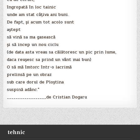
îngropată în loc tainic
unde am stat câţiva ani buni.
De fapt, şi acum tot acolo sunt
aştept
să vină sa ma gasească
şi să incep un nou ciclu
(de data asta vreau sa călătoresc un pic prin lume,
daca reuşesc sa prind un vânt mai bun)
O să mă îmtorc într-o lacrimă
prelinsă pe un obraz
sub care dorul de Ploştina
suspină adânc."
__________________de Cristian Dogaru
tehnic